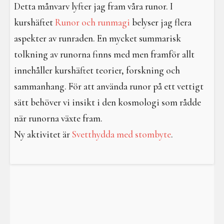
I en galen värld
Detta månvarv lyfter jag fram våra runor. I
kurshäftet
Runor och runmagi
belyser jag flera
Galdrar
aspekter av runraden. En mycket summarisk
Aktiviteter
tolkning av runorna finns med men framför allt
innehåller kurshäftet teorier, forskning och
Resa i verkligheterna
sammanhang. För att använda runor på ett vettigt
sätt behöver vi insikt i den kosmologi som rådde
när runorna växte fram.
Ny aktivitet är
Svetthydda med stombyte
.