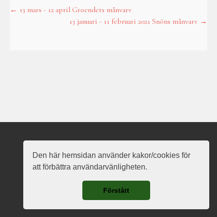
←
13 mars - 12 april Groendets månvarv
Post
13 januari - 11 februari 2021 Snöns månvarv
→
navigation
Nauð Vanarots hemsida
Den här hemsidan använder kakor/cookies för
att förbättra användarvänligheten.
Förstått