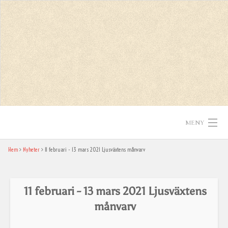
Skip
to
content
MENY
Hem
Nyheter
11 februari - 13 mars 2021 Ljusväxtens månvarv
Hem
Texter
11 februari - 13 mars 2021 Ljusväxtens
In English
månvarv