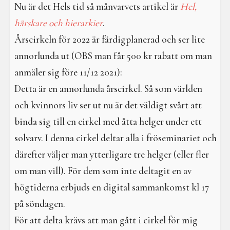
I en galen värld
Nu är det Hels tid så månvarvets artikel är
Hel,
härskare och hierarkier
.
Galdrar
Årscirkeln för 2022 är färdigplanerad och ser lite
Aktiviteter
annorlunda ut (OBS man får 500 kr rabatt om man
anmäler sig före 11/12 2021):
Resa i verkligheterna
Detta är en annorlunda årscirkel. Så som världen
och kvinnors liv ser ut nu är det väldigt svårt att
binda sig till en cirkel med åtta helger under ett
solvarv. I denna cirkel deltar alla i fröseminariet och
därefter väljer man ytterligare tre helger (eller fler
om man vill). För dem som inte deltagit en av
högtiderna erbjuds en digital sammankomst kl 17
på söndagen.
För att delta krävs att man gått i cirkel för mig