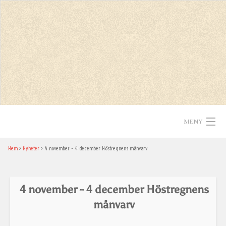
Skip
to
content
MENY
Hem
Nyheter
4 november - 4 december Höstregnens månvarv
Hem
Texter
4 november - 4 december Höstregnens
In English
månvarv