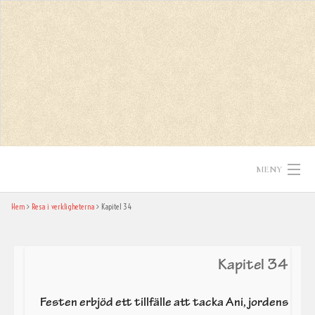
Skip
to
content
MENY
Hem
Resa i verkligheterna
Kapitel 34
Hem
Texter
Kapitel 34
In English
Festen erbjöd ett tillfälle att tacka Ani, jordens