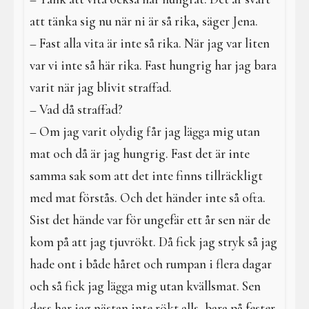
att tänka sig nu när ni är så rika, säger Jena.
– Fast alla vita är inte så rika. När jag var liten
var vi inte så här rika. Fast hungrig har jag bara
varit när jag blivit straffad.
– Vad då straffad?
– Om jag varit olydig får jag lägga mig utan
mat och då är jag hungrig. Fast det är inte
samma sak som att det inte finns tillräckligt
med mat förstås. Och det händer inte så ofta.
Sist det hände var för ungefär ett år sen när de
kom på att jag tjuvrökt. Då fick jag stryk så jag
hade ont i både håret och rumpan i flera dagar
och så fick jag lägga mig utan kvällsmat. Sen
dess har jag nästan inte rökt alls, bara på fester.