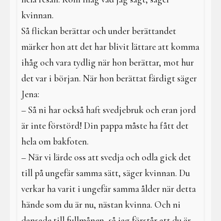
kvinnan.
Så flickan berättar och under berättandet
märker hon att det har blivit lättare att komma
ihåg och vara tydlig när hon berättar, mot hur
det var i början. När hon berättat färdigt säger
Jena:
– Så ni har också haft svedjebruk och eran jord
är inte förstörd! Din pappa måste ha fått det
hela om bakfoten.
– När vi lärde oss att svedja och odla gick det
till på ungefär samma sätt, säger kvinnan. Du
verkar ha varit i ungefär samma ålder när detta
hände som du är nu, nästan kvinna. Och ni
dansade till fullmånen, så jag förstår att du är