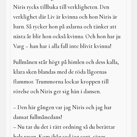
Niris rycks tillbaka till verkligheten. Den
verklighet där Liv är kvinna och hon Niris är
barn. Så rycker hon på axlarna och tänker att
nästa år blir hon också kvinna. Och hon har ju
Varg – han har i alla fall inte blivit kvinna!
Fullmånen står högt på himlen och dess kalla,
klara sken blandas med de röda lågornas
flammor. Trummorna lockar kroppen till
rörelse och Niris ger sig hän i dansen.
– Den här gången var jag Niris och jag har
dansat fullmånedans!
– Nu tar du det i rätt ordning så du berättar
hela resan. Kom ihåg vad jag sagt, säger