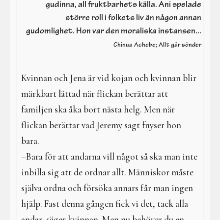
I en galen värld
gudinna, all fruktbarhets källa. Ani spelade
större roll i folkets liv än någon annan
Galdrar
gudomlighet. Hon var den moraliska instansen...
Chinua Achebe; Allt går sönder
Aktiviteter
Resa i verkligheterna
Kvinnan och Jena är vid kojan och kvinnan blir
märkbart lättad när flickan berättar att
familjen ska åka bort nästa helg. Men när
flickan berättar vad Jeremy sagt fnyser hon
bara.
–Bara för att andarna vill något så ska man inte
inbilla sig att de ordnar allt. Människor måste
själva ordna och försöka annars får man ingen
hjälp. Fast denna gången fick vi det, tack alla
andar, säger kvinnan. Men nu behöver du en