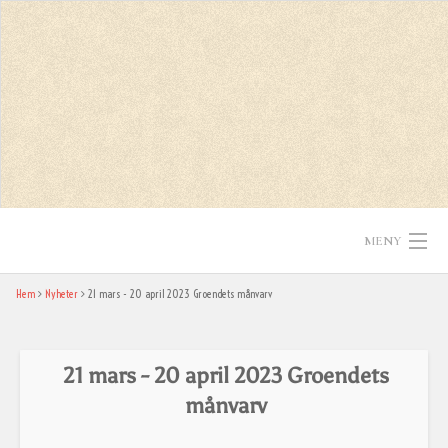
Skip
to
content
MENY
Hem
Nyheter
21 mars - 20 april 2023 Groendets månvarv
Hem
Texter
21 mars - 20 april 2023 Groendets
In English
månvarv