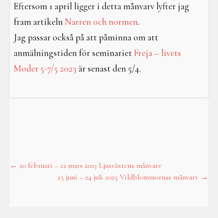
I en galen värld
Eftersom 1 april ligger i detta månvarv lyfter jag
fram artikeln
Narren och normen
.
Galdrar
Jag passar också på att påminna om att
Aktiviteter
anmälningstiden för seminariet
Freja – livets
Moder 5-7/5 2023
är senast den 5/4.
Resa i verkligheterna
←
20 februari – 21 mars 2023 Ljusväxtens månvarv
Post
25 juni – 24 juli 2025 Vildblommornas månvarv
→
navigation