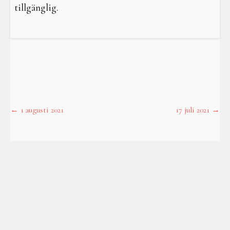
I en galen värld
tillgänglig.
Galdrar
Aktiviteter
Resa i verkligheterna
←
1 augusti 2021
17 juli 2021
→
Post
navigation