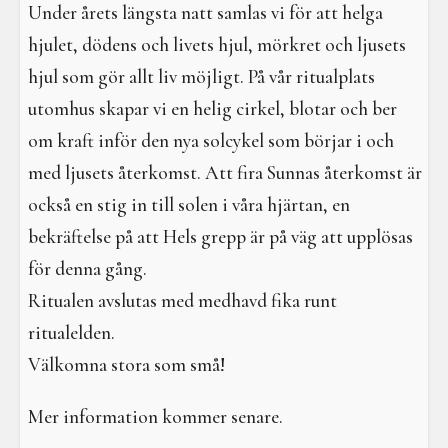
I en galen värld
Under årets längsta natt samlas vi för att helga
hjulet, dödens och livets hjul, mörkret och ljusets
Galdrar
hjul som gör allt liv möjligt. På vår ritualplats
Aktiviteter
utomhus skapar vi en helig cirkel, blotar och ber
om kraft inför den nya solcykel som börjar i och
Resa i verkligheterna
med ljusets återkomst. Att fira Sunnas återkomst är
också en stig in till solen i våra hjärtan, en
bekräftelse på att Hels grepp är på väg att upplösas
för denna gång.
Ritualen avslutas med medhavd fika runt
ritualelden.
Välkomna stora som små!
Mer information kommer senare.