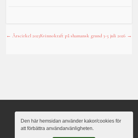
←
Årscirkel 2023
Kvinnokraft på shamansk grund 3-5 juli 2026
→
Post
navigation
Nauð Vanarots hemsida
Den här hemsidan använder kakor/cookies för
att förbättra användarvänligheten.