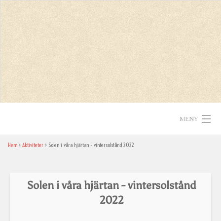
Skip
to
content
MENY
Hem
Aktiviteter
Solen i våra hjärtan - vintersolstånd 2022
Hem
Texter
Solen i våra hjärtan - vintersolstånd
In English
2022