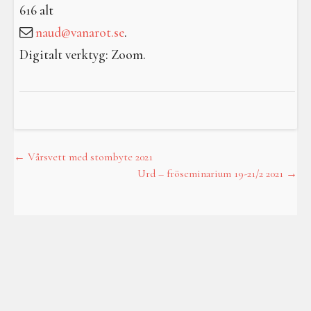
616 alt
naud@vanarot.se
.
Digitalt verktyg: Zoom.
←
Vårsvett med stombyte 2021
Post
Urd – fröseminarium 19-21/2 2021
→
navigation