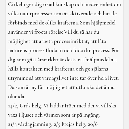
I en galen värld
Cirkeln ger dig ökad kunskap och medvetenhet om
vilka naturprocesser som är aktiverade och hur de
Galdrar
förbinds med de olika krafterna. Som hjälpmedel
Aktiviteter
använder vi fröets rörelse.Vill du så har du
möjlighet att arbeta processinriktat, att låta
Resa i verkligheterna
naturens process flöda in och föda din process. För
dig som gått årscirklar är detta ett hjälpmedel att
hålla kontakten med krafterna och ge själarna
utrymme så att vardagslivet inte tar över hela livet.
Du som är ny får möjlighet att utforska det ännu
okända.
14/2, Urds helg. Vi laddar fröet med det vi vill ska
växa i ljuset och värmen som är på ingång.
21/3 vårdagjämning, 2/5 Frejas helg, 20/6