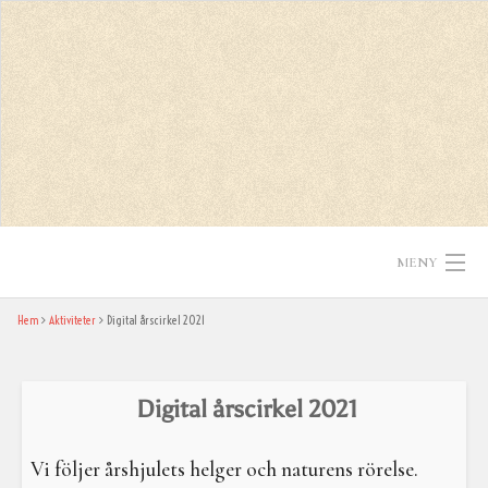
Skip
to
content
MENY
Hem
Aktiviteter
Digital årscirkel 2021
Hem
Texter
Digital årscirkel 2021
In English
Vi följer årshjulets helger och naturens rörelse.