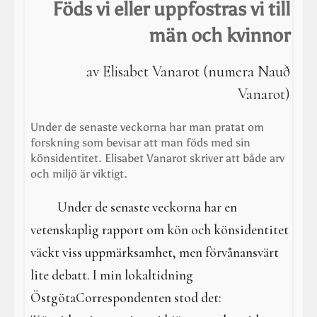
I en galen värld
Föds vi eller uppfostras vi till
män och kvinnor
Galdrar
av Elisabet Vanarot (numera Nauð
Aktiviteter
Vanarot)
Resa i verkligheterna
Under de senaste veckorna har man pratat om
forskning som bevisar att man föds med sin
könsidentitet. Elisabet Vanarot skriver att både arv
och miljö är viktigt.
Under de senaste veckorna har en
vetenskaplig rapport om kön och könsidentitet
väckt viss uppmärksamhet, men förvånansvärt
lite debatt. I min lokaltidning
ÖstgötaCorrespondenten stod det: