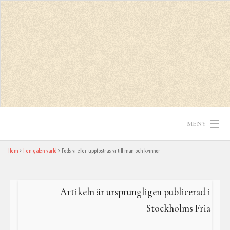
Skip
to
content
MENY
Hem
I en galen värld
Föds vi eller uppfostras vi till män och kvinnor
Hem
Texter
Artikeln är ursprungligen publicerad i
In English
Stockholms Fria