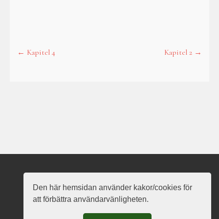
←
Kapitel 4
Kapitel 2
→
Post
navigation
Nauð Vanarots hemsida
Den här hemsidan använder kakor/cookies för
att förbättra användarvänligheten.