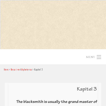
Skip
to
content
MENY
Hem
Resa i verkligheterna
Kapitel 3
Hem
Texter
Kapitel 3
In English
The blacksmith is usually the grand master of