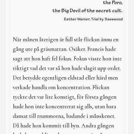
I en galen värld
the Poro,
the Big Devil of the secret cult.
Galdrar
Esther Warner; Trial by Sasswood
Aktiviteter
När månen återigen är full står flickan ännu en
Resa i verkligheterna
gång ute på gräsmattan. Osäker. Francis hade
sagt att hon haft fel fokus. Fokus visste hon inte
riktigt vad det var så hon hade slagit upp ordet.
Det betydde egentligen eldstad eller härd men
verkade handla om koncentration. Flickan
tyckte det var lite konstigt, för första gången
hade hon inte koncentrerat sig alls, utan bara
dansat till trummorna, badande i månskenet.
Då hade hon kommit till byn. Andra gången