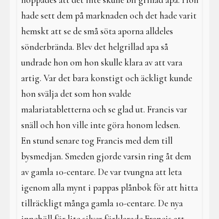
hoppades att det inte skulle bli grillad apa. Hon
hade sett dem på marknaden och det hade varit
hemskt att se de små söta aporna alldeles
sönderbrända. Blev det helgrillad apa så
undrade hon om hon skulle klara av att vara
artig. Var det bara konstigt och äckligt kunde
hon svälja det som hon svalde
malariatabletterna och se glad ut. Francis var
snäll och hon ville inte göra honom ledsen.
En stund senare tog Francis med dem till
bysmedjan. Smeden gjorde varsin ring åt dem
av gamla 10-centare. De var tvungna att leta
igenom alla mynt i pappas plånbok för att hitta
tillräckligt många gamla 10-centare. De nya