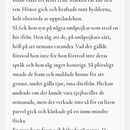
sidan växte ett stort träd. Marken var bar och
ren. Hönor gick och krafsade runt hyddorna,
helt oberörda av uppståndelsen.
Så fick hon syn på några småpojkar som stod en
bit ifrån. Hon såg att de, på småpojkars sätt,
höll på att utmana varandra. Vad det gällde
förstod hon inte för hon förstod inte deras
språk och hon såg inget konstigt. Så plötsligt
rusade de fram och nuddade henne för att
genast, under gälla tjut, rusa därifrån. Flickan
undrade om det kunde vara tjejbaciller de
utmanade, men det verkade inte så för en liten
parvel gick och kånkade på en ännu mindre
flicka.