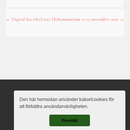
←
Digital årscirkel 2021
Helseminarium 13-15 november 2020
→
Post
navigation
Nauð Vanarots hemsida
Den här hemsidan använder kakor/cookies för
att förbättra användarvänligheten.
Förstått