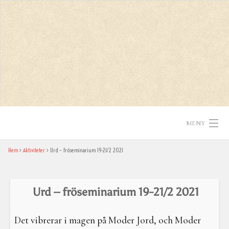
Skip
to
content
MENY
Hem
Aktiviteter
Urd – fröseminarium 19-21/2 2021
Hem
Texter
Urd – fröseminarium 19-21/2 2021
In English
Det vibrerar i magen på Moder Jord, och Moder