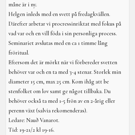
I en galen värld
måne är i ny.
Helgen inleds med en svett på fredagkvällen.
Galdrar
Därefter arbetar vi procressinriktat med fokus på
Aktiviteter
vad var och en vill föda i sin personliga process.
Seminariet avslutas med en ca 1 timme lång
Resa i verkligheterna
fröritual.
Eftersom det är mörkt när vi förbereder svetten
behöver var och en ta med 3-4 stenar. Storlek min
diameter 15 cm, max 25 cm. Kom ihåg att be
stenfolket om lov samt ge något tillbaka. Du
behöver också ta med 1-5 frön av en 2-årig eller
perenn växt (salvia rekomenderas).
Ledare: Nauð Vanarot.
Tid: 19-21/2 kl 19-16.